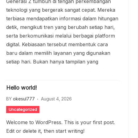
Generasi Z tumbuh di tengah perkembangan
teknologi yang bergerak sangat cepat. Mereka
terbiasa mendapatkan informasi dalam hitungan
detik, mengikuti tren yang berubah setiap hari,
serta berkomunikasi melalui berbagai platform
digital. Kebiasaan tersebut membentuk cara
baru dalam memilih layanan yang digunakan
setiap hari. Bukan hanya tampilan yang
Hello world!
BY
okesul777
August 4, 2026
Uncategorized
Welcome to WordPress. This is your first post.
Edit or delete it, then start writing!