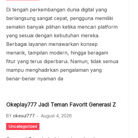
Di tengah perkembangan dunia digital yang
berlangsung sangat cepat, pengguna memiliki
semakin banyak pilihan ketika mencari platform
yang sesuai dengan kebutuhan mereka.
Berbagai layanan menawarkan konsep
menarik, tampilan modern, hingga beragam
fitur yang terus diperbarui. Namun, tidak semua
mampu menghadirkan pengalaman yang
benar-benar nyaman da
Okeplay777 Jadi Teman Favorit Generasi Z
BY
okesul777
August 4, 2026
Uncategorized