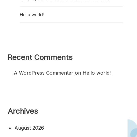
Hello world!
Recent Comments
A WordPress Commenter
on
Hello world!
Archives
August 2026