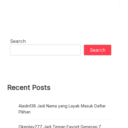
Search
Search
Recent Posts
Aladin138 Jadi Nama yang Layak Masuk Daftar
Pilihan
Okeplay777 Jadi Teman Favorit Generasi Z